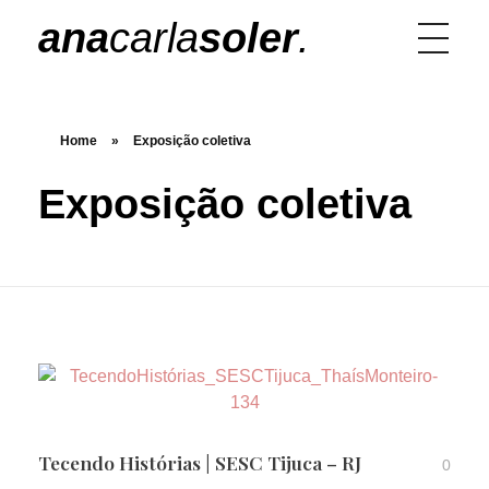
ana
carla
soler
.
Home
»
Exposição coletiva
Exposição coletiva
Tecendo Histórias | SESC Tijuca – RJ
0