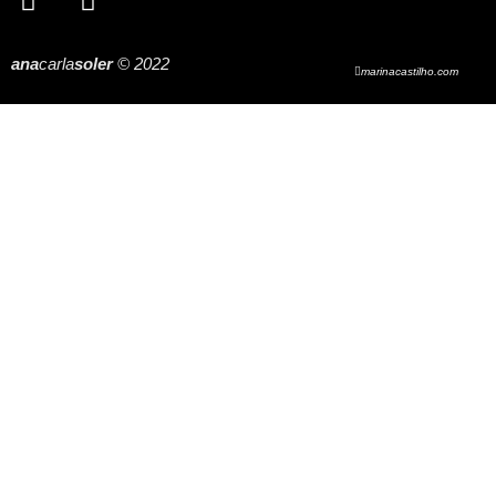
ana
carla
soler
© 2022
marinacastilho.com