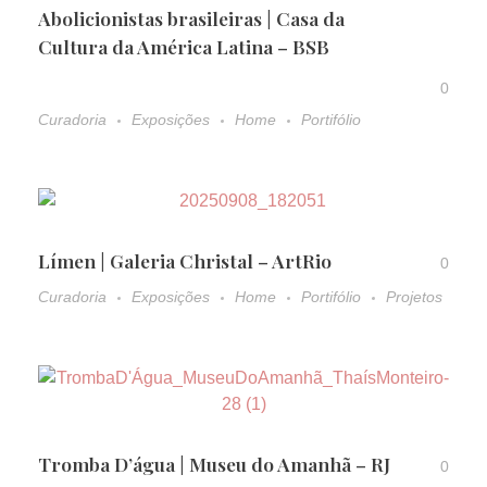
Abolicionistas brasileiras | Casa da
Cultura da América Latina – BSB
0
Curadoria
Exposições
Home
Portifólio
Límen | Galeria Christal – ArtRio
0
Curadoria
Exposições
Home
Portifólio
Projetos
Tromba D’água | Museu do Amanhã – RJ
0