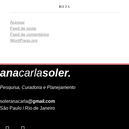
META
Acessar
Feed de posts
Feed de comentários
WordPress.org
ana
carla
soler.
Pesquisa, Curadoria e Planejamento
soleranacarla
@gmail.com
São Paulo / Rio de Janeiro