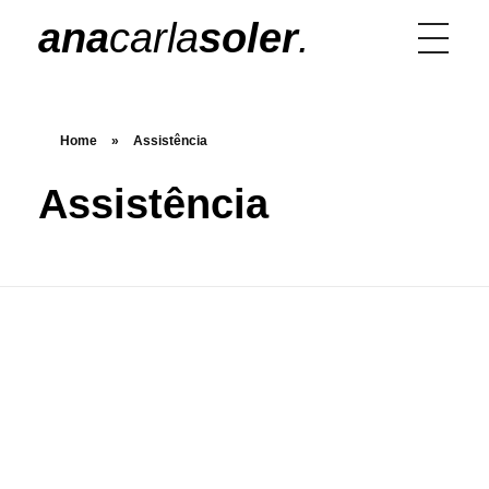
ana
carla
soler
.
Home
»
Assistência
Assistência
Entre nós: Bolsa ZUM/IMS | Paço