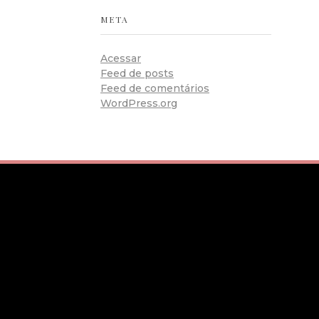
META
Acessar
Feed de posts
Feed de comentários
WordPress.org