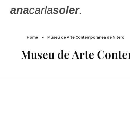
ana
carla
soler
.
Home
»
Museu de Arte Contemporânea de Niterói
Museu de Arte Conte
Projeto Mirante |
MAC Niterói – RJ