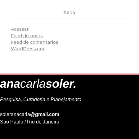
META
Acessar
Feed de posts
Feed de comentários
WordPress.org
ana
carla
soler.
Pesquisa, Curadoria e Planejamento
soleranacarla
@gmail.com
São Paulo / Rio de Janeiro