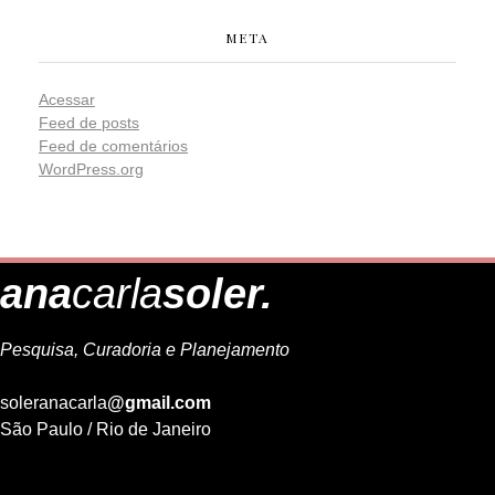
META
Acessar
Feed de posts
Feed de comentários
WordPress.org
ana
carla
soler.
Pesquisa, Curadoria e Planejamento
soleranacarla
@gmail.com
São Paulo / Rio de Janeiro