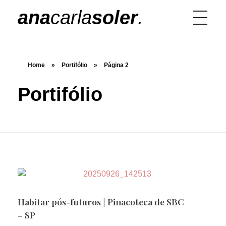
ana
carla
soler
.
Home
»
Portifólio
»
Página 2
Portifólio
Habitar pós-futuros | Pinacoteca de SBC
– SP