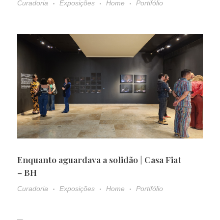
Curadoria
Exposições
Home
Portifólio
Enquanto aguardava a solidão | Casa Fiat
– BH
Curadoria
Exposições
Home
Portifólio