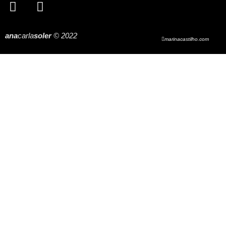
ana
carla
soler
© 2022
marinacastilho.com