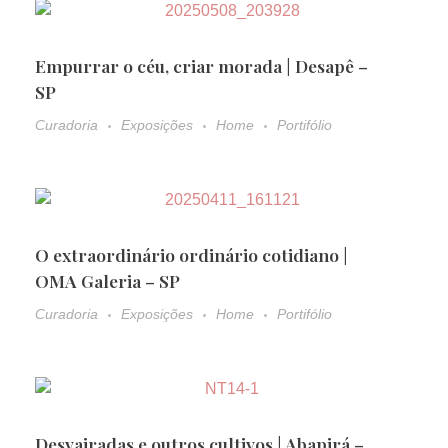
Empurrar o céu, criar morada | Desapê –
SP
Curadoria
Exposições
Home
Portifólio
O extraordinário ordinário cotidiano |
OMA Galeria – SP
Curadoria
Exposições
Home
Portifólio
Desvairadas e outros cultivos | Abapirá –