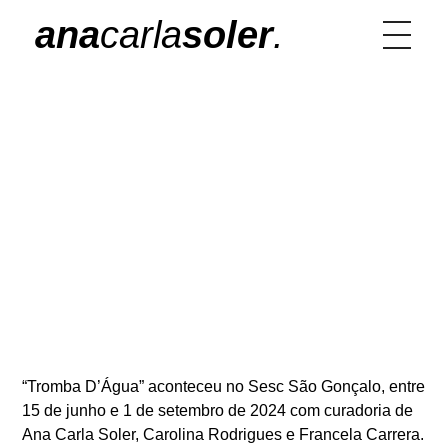
ana
carla
soler
.
Tromba D’água | SESC São
Gonçalo – RJ
“Tromba D’Água” aconteceu no Sesc São Gonçalo, entre
15 de junho e 1 de setembro de 2024 com curadoria de
Ana Carla Soler, Carolina Rodrigues e Francela Carrera.