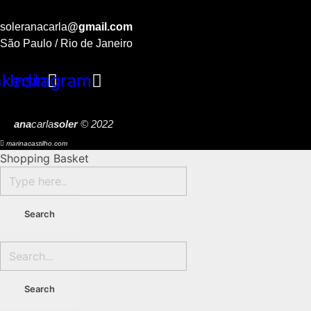
soleranacarla
@gmail.com
São Paulo / Rio de Janeiro
nkedin
Instagram
ana
carla
soler
© 2022
marinacastilho.com
Shopping Basket