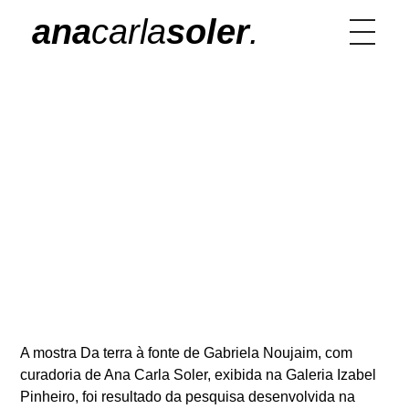
ana
carla
soler
.
Da Terra à Fonte | Galeria
Izabel Pinheiro – SP
A mostra Da terra à fonte de Gabriela Noujaim, com
curadoria de Ana Carla Soler, exibida na Galeria Izabel
Pinheiro, foi resultado da pesquisa desenvolvida na