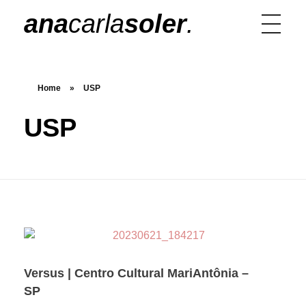
ana
carla
soler
.
Home
»
USP
USP
Versus | Centro Cultural MariAntônia –
SP